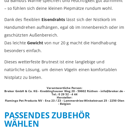
da Bambus Wärme speichert und Feuchtigkeit gut aufnimmt
– so fühlen sich deine kleinen Piepmätze rundum wohl.
Dank des flexiblen
Eisendrahts
lässt sich der Nistkorb im
Handumdrehen aufhängen, egal ob im Innenbereich oder im
geschützten Außenbereich.
Das leichte
Gewicht
von nur 20 g macht die Handhabung
besonders einfach.
Dieses wetterfeste Brutnest ist eine langlebige und
natürliche Lösung, um deinen Vögeln einen komfortablen
Nistplatz zu bieten.
Verantwortliche Person:
Breker GmbH & Co. KG - Kneblinghauser Weg 20 - 59602 Rüthen -
info@breker.de
-
Tel.: 0 29 52 - 4 44
Hersteller:
Flamingo Pet Products NV - Ena 23 / Z3 - Lammerdries-Winkelstraat 25 - 2250 Olen
- Belgien
PASSENDES ZUBEHÖR
WÄHLEN