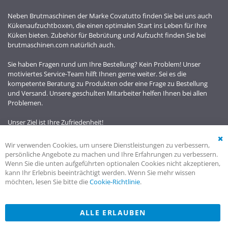
Neben Brutmaschinen der Marke Covatutto finden Sie bei uns auch
Kükenaufzuchtboxen, die einen optimalen Start ins Leben für Ihre
Küken bieten. Zubehör für Bebrütung und Aufzucht finden Sie bei
brutmaschinen.com natürlich auch.
Sie haben Fragen rund um Ihre Bestellung? Kein Problem! Unser
motiviertes Service-Team hilft Ihnen gerne weiter. Sei es die
kompetente Beratung zu Produkten oder eine Frage zu Bestellung
und Versand. Unsere geschulten Mitarbeiter helfen Ihnen bei allen
Problemen.
Unser Ziel ist Ihre Zufriedenheit!
Wir verwenden Cookies, um unsere Dienstleistungen zu verbessern,
Cl
persönliche Angebote zu machen und Ihre Erfahrungen zu verbessern.
Co
Wenn Sie die unten aufgeführten optionalen Cookies nicht akzeptieren,
Ba
kann Ihr Erlebnis beeinträchtigt werden. Wenn Sie mehr wissen
möchten, lesen Sie bitte die
Cookie-Richtlinie
.
ALLE ERLAUBEN
Powered by
cartodesign
| © 1998 - 2025 brutmaschinen.de | Alle