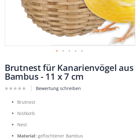
Zum
Anfang
Brutnest für Kanarienvögel aus
der
Bambus - 11 x 7 cm
Bildergalerie
springen
Bewertung schreiben
Brutnest
Nistkorb
Nest
Material:
geflochtener Bambus