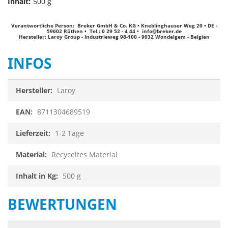
Inhalt:
500 g
Verantwortliche Person: Breker GmbH & Co. KG • Kneblinghauser Weg 20 • DE -
59602 Rüthen • Tel.: 0 29 52 - 4 44 •
info@breker.de
Hersteller: Laroy Group - Industrieweg 98-100 - 9032 Wondelgem - Belgien
INFOS
Infos
Laroy
8711304689519
1-2 Tage
Recyceltes Material
500 g
BEWERTUNGEN