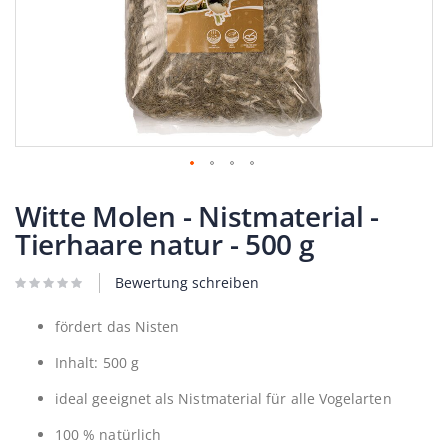
Zum
Anfang
Witte Molen - Nistmaterial -
der
Tierhaare natur - 500 g
Bildergalerie
springen
Bewertung schreiben
fördert das Nisten
Inhalt: 500 g
ideal geeignet als Nistmaterial für alle Vogelarten
100 % natürlich