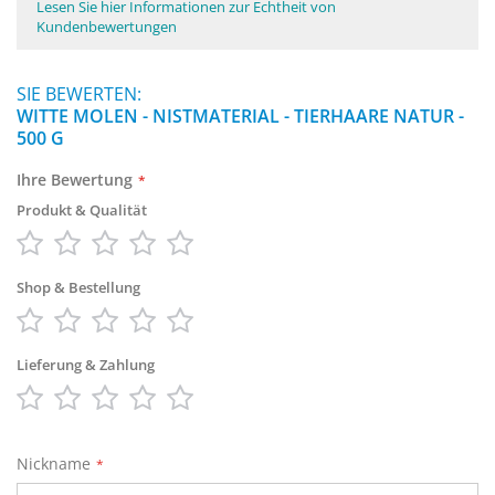
Lesen Sie hier Informationen zur Echtheit von
Kundenbewertungen
SIE BEWERTEN:
WITTE MOLEN - NISTMATERIAL - TIERHAARE NATUR -
500 G
Ihre Bewertung
Produkt & Qualität
1
2
3
4
5
star
stars
stars
stars
stars
Shop & Bestellung
1
2
3
4
5
star
stars
stars
stars
stars
Lieferung & Zahlung
1
2
3
4
5
star
stars
stars
stars
stars
Nickname