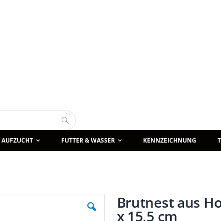
Suche
AUFZUCHT
FUTTER & WASSER
KENNZEICHNUNG
Brutnest aus Hol
x 15,5 cm