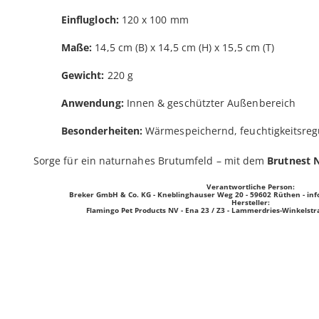
Einflugloch:
120 x 100 mm
Maße:
14,5 cm (B) x 14,5 cm (H) x 15,5 cm (T)
Gewicht:
220 g
Anwendung:
Innen & geschützter Außenbereich
Besonderheiten:
Wärmespeichernd, feuchtigkeitsregu
Sorge für ein naturnahes Brutumfeld – mit dem
Brutnest 
Verantwortliche Person:
Breker GmbH & Co. KG - Kneblinghauser Weg 20 - 59602 Rüthen -
inf
Hersteller:
Flamingo Pet Products NV - Ena 23 / Z3 - Lammerdries-Winkelstra