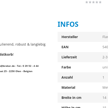
Rating:
0%
INFOS
Infos
Hersteller
Fla
lierend, robust & langlebig
EAN
54
Nistkorb
!
Lieferzeit
2-3
o@breker.de
- Tel.: 0 29 52 - 4 44
Farbe
uni
at 25 - 2250 Olen - Belgien
Anzahl
1
Material
Met
Breite in cm
14
Höhe in cm
15