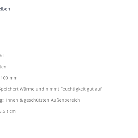
eiben
ht
rten
x 100 mm
Speichert Wärme und nimmt Feuchtigkeit gut auf
g:
Innen & geschützten Außenbereich
5,5 t cm