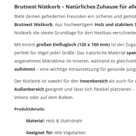
Brutnest Nistkorb – Natürliches Zuhause für all
Biete deinen gefiederten Freunden ein sicheres und gemü
Brutnest Nistkorb
. Aus hochwertigem
Holz und stabilem 
Nistkorb die ideale Grundlage für den Nestbau verschiede
Mit einem
großen Einflugloch (120 x 100 mm)
ist der Zug
perfekt für Vögel jeder Größe. Das natürliche Material
spe
angenehmes Mikroklima im Inneren, während es gleichzei
aufnimmt
– eine wichtige Voraussetzung für gesunde Jung
Der Nistkorb ist sowohl für den
Innenbereich
als auch für
Außenbereich
geeignet und lässt sich flexibel platzieren –
Voliere oder auf dem Balkon.
Produktdetails:
Material:
Holz & Stahldraht
Geeignet für:
Alle Vogelarten