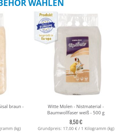
UBEHÖR WÄHLEN
Sisal braun -
Witte Molen - Nistmaterial -
W
Baumwollfaser weiß - 500 g
8,50 €
ogramm (kg)
Grundpreis: 17,00 € / 1 Kilogramm (kg)