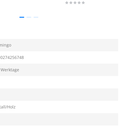
Rating:
0%
mingo
00274256748
 Werktage
all/Holz