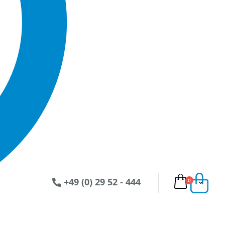
+49 (0) 29 52 - 444
Artikel
0
Ware