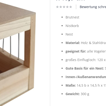
Bewertung schr
Brutnest
Nistkorb
Nest
Material:
Holz & Stahldra
geeignet für:
alle Vogele
großes Einflugloch: 120 
Gute Basis für ein Nest:
Innen-/Außenanwendun
Maße:
14,5 b x 14,5 h x 1
Gewicht:
300 g