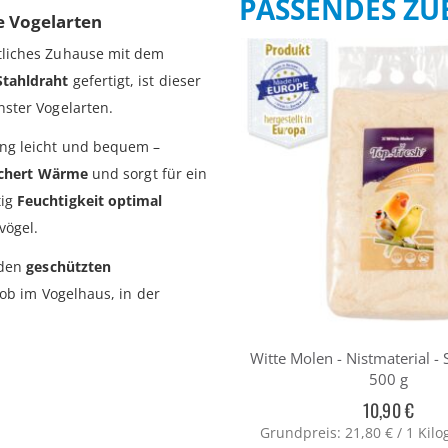
PASSENDES Z
e Vogelarten
tliches Zuhause mit dem
Stahldraht
gefertigt, ist dieser
nster Vogelarten.
ang leicht und bequem –
ichert Wärme
und sorgt für ein
tig
Feuchtigkeit optimal
vögel.
 den
geschützten
 ob im Vogelhaus, in der
Witte Molen - Nistmaterial - 
500 g
10,90 €
Grundpreis: 21,80 € / 1 Kil