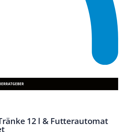
TIERRATGEBER
 Tränke 12 l & Futterautomat
et