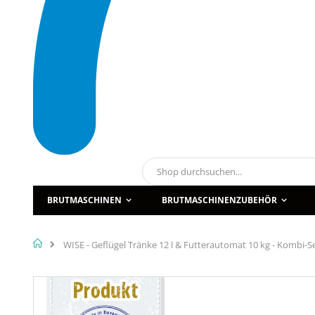
Suche
BRUTMASCHINEN
BRUTMASCHINENZUBEHÖR
Home
WISE - Geflügel Tränke 12 l & Futterautomat 10 kg - Kombi-S
Zum
Ende
der