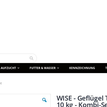
Suche
AUFZUCHT
FUTTER & WASSER
KENNZEICHNUNG
et
WISE - Geflügel
10 kg - Kombi-S