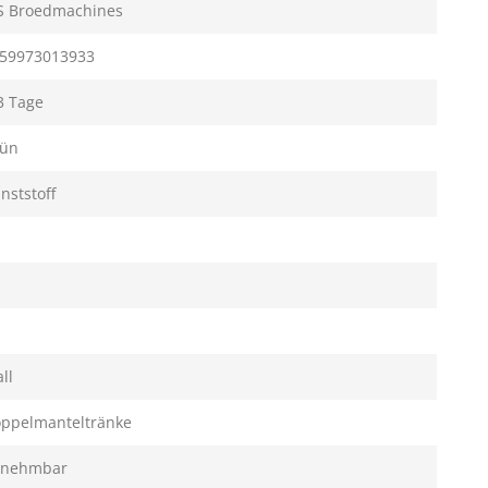
 Broedmachines
59973013933
3 Tage
ün
nststoff
all
ppelmanteltränke
bnehmbar