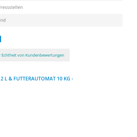
Fressstellen
und
N
ur Echtheit von Kundenbewertungen
12 L & FUTTERAUTOMAT 10 KG -