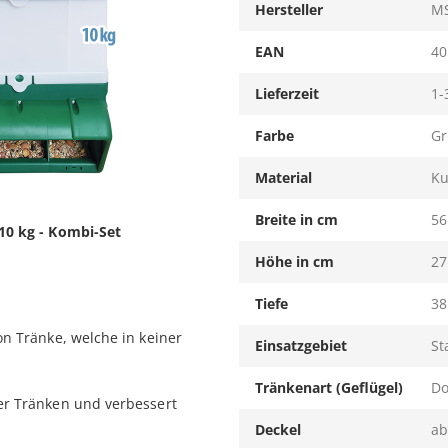
Hersteller
MS
EAN
40
Lieferzeit
1-
Farbe
Gr
Material
Ku
Breite in cm
56
 10 kg - Kombi-Set
Höhe in cm
27
Tiefe
38
n Tränke, welche in keiner
Einsatzgebiet
St
Tränkenart (Geflügel)
Do
er Tränken und verbessert
Deckel
a