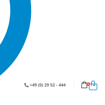
+49 (0) 29 52 - 444
Artikel
0
Ware