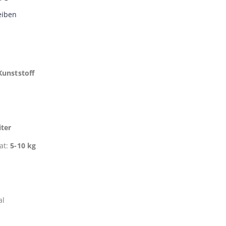
eiben
Kunststoff
iter
at:
5-10 kg
al