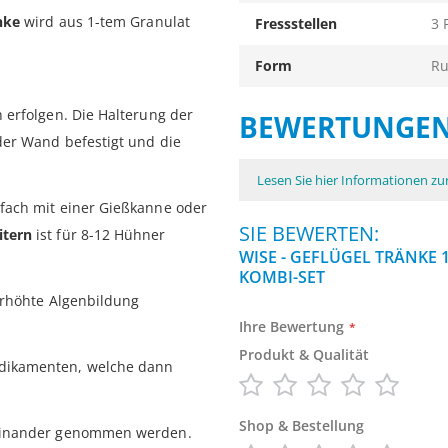
nke
wird aus 1-tem Granulat
Fressstellen
3 
Form
R
 erfolgen. Die Halterung der
BEWERTUNGE
der Wand befestigt und die
Lesen Sie hier Informationen z
fach mit einer Gießkanne oder
SIE BEWERTEN:
itern
ist für 8-12 Hühner
WISE - GEFLÜGEL TRÄNKE 
KOMBI-SET
erhöhte Algenbildung
Ihre Bewertung
Produkt & Qualität
dikamenten, welche dann
1
2
3
4
5
Shop & Bestellung
star
stars
stars
stars
stars
seinander genommen werden.