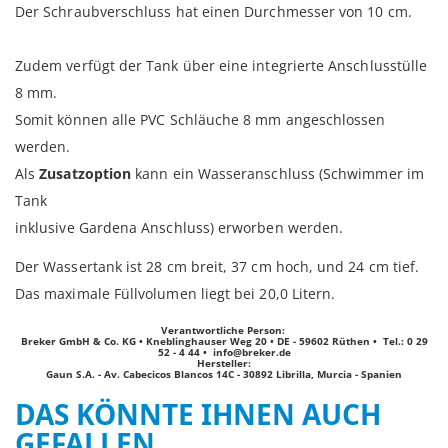
Der Schraubverschluss hat einen Durchmesser von 10 cm.
Zudem verfügt der Tank über eine integrierte Anschlusstülle
8 mm.
Somit können alle PVC Schläuche 8 mm angeschlossen
werden.
Als
Zusatzoption
kann ein Wasseranschluss (Schwimmer im
Tank
inklusive Gardena Anschluss) erworben werden.
Der Wassertank ist 28 cm breit, 37 cm hoch, und 24 cm tief.
Das maximale Füllvolumen liegt bei 20,0 Litern.
Verantwortliche Person:
Breker GmbH & Co. KG • Kneblinghauser Weg 20 • DE - 59602 Rüthen • Tel.: 0 29
52 - 4 44 •
info@breker.de
Hersteller:
Gaun S.A. - Av. Cabecicos Blancos 14C - 30892 Librilla, Murcia - Spanien
DAS KÖNNTE IHNEN AUCH
GEFALLEN