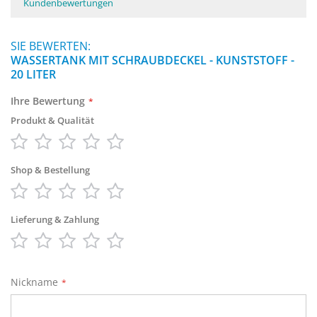
Kundenbewertungen
SIE BEWERTEN:
WASSERTANK MIT SCHRAUBDECKEL - KUNSTSTOFF -
20 LITER
Ihre Bewertung
Produkt & Qualität
1
2
3
4
5
star
stars
stars
stars
stars
Shop & Bestellung
1
2
3
4
5
star
stars
stars
stars
stars
Lieferung & Zahlung
1
2
3
4
5
star
stars
stars
stars
stars
Nickname