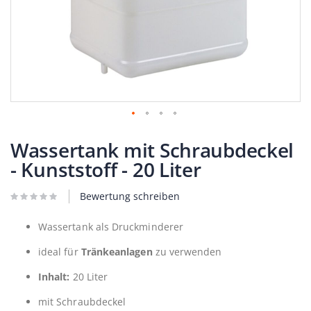
Zum
Anfang
Wassertank mit Schraubdeckel
der
- Kunststoff - 20 Liter
Bildergalerie
springen
Bewertung schreiben
Wassertank als Druckminderer
ideal für
Tränkeanlagen
zu verwenden
Inhalt:
20 Liter
mit Schraubdeckel