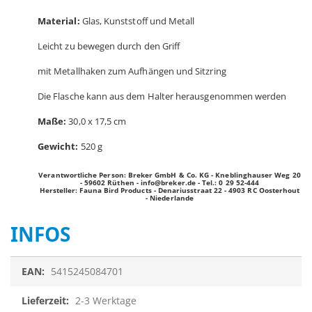
Material:
Glas, Kunststoff und Metall
Leicht zu bewegen durch den Griff
mit Metallhaken zum Aufhängen und Sitzring
Die Flasche kann aus dem Halter herausgenommen werden
Maße:
30,0 x 17,5 cm
Gewicht:
520 g
Verantwortliche Person:
Breker GmbH & Co. KG - Kneblinghauser Weg 20
- 59602 Rüthen -
info@breker.de
- Tel.: 0 29 52-444
Hersteller: Fauna Bird Products - Denariusstraat 22 - 4903 RC Oosterhout
- Niederlande
INFOS
Infos
5415245084701
2-3 Werktage