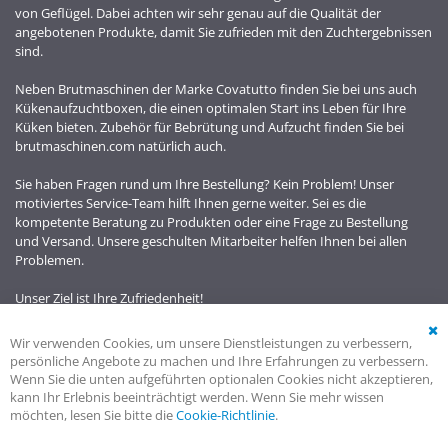
von Geflügel. Dabei achten wir sehr genau auf die Qualität der
angebotenen Produkte, damit Sie zufrieden mit den Zuchtergebnissen
sind.
Neben Brutmaschinen der Marke Covatutto finden Sie bei uns auch
Kükenaufzuchtboxen, die einen optimalen Start ins Leben für Ihre
Küken bieten. Zubehör für Bebrütung und Aufzucht finden Sie bei
brutmaschinen.com natürlich auch.
Sie haben Fragen rund um Ihre Bestellung? Kein Problem! Unser
motiviertes Service-Team hilft Ihnen gerne weiter. Sei es die
kompetente Beratung zu Produkten oder eine Frage zu Bestellung
und Versand. Unsere geschulten Mitarbeiter helfen Ihnen bei allen
Problemen.
Unser Ziel ist Ihre Zufriedenheit!
Wir verwenden Cookies, um unsere Dienstleistungen zu verbessern,
Cl
persönliche Angebote zu machen und Ihre Erfahrungen zu verbessern.
Co
Wenn Sie die unten aufgeführten optionalen Cookies nicht akzeptieren,
Ba
kann Ihr Erlebnis beeinträchtigt werden. Wenn Sie mehr wissen
möchten, lesen Sie bitte die
Cookie-Richtlinie
.