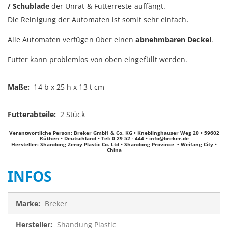
/ Schublade
der Unrat & Futterreste auffängt.
Die Reinigung der Automaten ist somit sehr einfach.
Alle Automaten verfügen über einen
abnehmbaren Deckel
.
Futter kann problemlos von oben eingefüllt werden.
Maße:
14 b x 25 h x 13 t cm
Futterabteile:
2 Stück
Verantwortliche Person: Breker GmbH & Co. KG • Kneblinghauser Weg 20 • 59602
Rüthen • Deutschland • Tel: 0 29 52 - 444 •
info@breker.de
Hersteller:
Shandong Zeroy Plastic Co. Ltd
•
Shandong Province
•
Weifang City
•
China
INFOS
Infos
Breker
Shandung Plastic