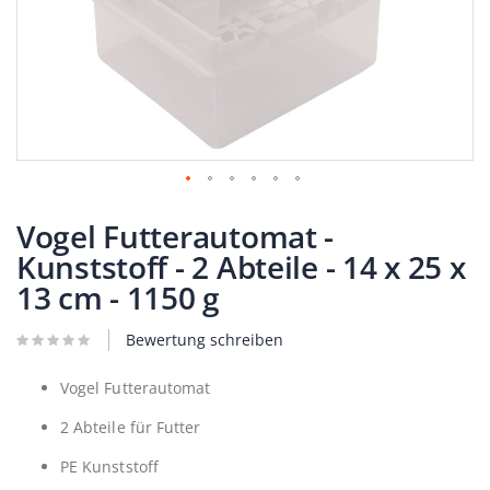
Zum
Anfang
Vogel Futterautomat -
der
Kunststoff - 2 Abteile - 14 x 25 x
Bildergalerie
springen
13 cm - 1150 g
Bewertung schreiben
Vogel Futterautomat
2 Abteile für Futter
PE Kunststoff