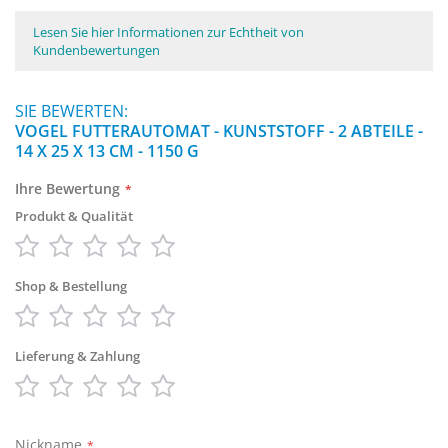
Lesen Sie hier Informationen zur Echtheit von
Kundenbewertungen
SIE BEWERTEN:
VOGEL FUTTERAUTOMAT - KUNSTSTOFF - 2 ABTEILE -
14 X 25 X 13 CM - 1150 G
Ihre Bewertung
Produkt & Qualität
1
2
3
4
5
star
stars
stars
stars
stars
Shop & Bestellung
1
2
3
4
5
star
stars
stars
stars
stars
Lieferung & Zahlung
1
2
3
4
5
star
stars
stars
stars
stars
Nickname