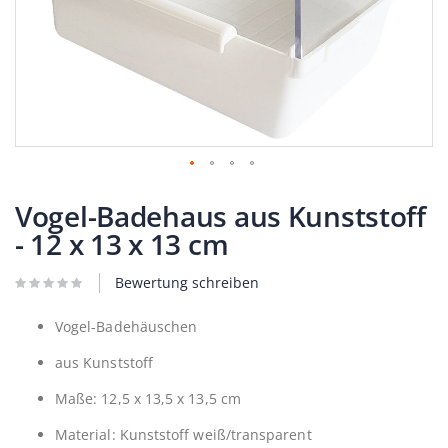
Zum
Anfang
Vogel-Badehaus aus Kunststoff
der
- 12 x 13 x 13 cm
Bildergalerie
springen
Bewertung schreiben
Vogel-Badehäuschen
aus Kunststoff
Maße: 12,5 x 13,5 x 13,5 cm
Material: Kunststoff weiß/transparent