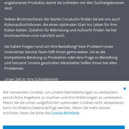
angebotenen Produkte, damit Sie zufrieden mit den Zuchtergebnissen
sind.
Neben Brutmaschinen der Marke Covatutto finden Sie bei uns auch
Kükenaufzuchtboxen, die einen optimalen Start ins Leben für Ihre
Küken bieten. Zubehör für Bebrütung und Aufzucht finden Sie bei
brutmaschinen.com natürlich auch.
Sie haben Fragen rund um Ihre Bestellung? Kein Problem! Unser
motiviertes Service-Team hilft Ihnen gerne weiter. Sei es die
kompetente Beratung zu Produkten oder eine Frage zu Bestellung
und Versand. Unsere geschulten Mitarbeiter helfen Ihnen bei allen
Problemen.
Unser Ziel ist Ihre Zufriedenheit!
Wir verwenden Cookies, um unsere Dienstleistungen zu verbessern,
Cl
persönliche Angebote zu machen und Ihre Erfahrungen zu verbessern.
Co
Wenn Sie die unten aufgeführten optionalen Cookies nicht akzeptieren,
Ba
kann Ihr Erlebnis beeinträchtigt werden. Wenn Sie mehr wissen
möchten, lesen Sie bitte die
Cookie-Richtlinie
.