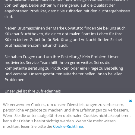
von Geflügel. Dabei achten wir sehr genau auf die Qualität der
angebotenen Produkte, damit Sie zufrieden mit den Zuchtergebnissen
sind.
Neben Brutmaschinen der Marke Covatutto finden Sie bei uns auch
Kükenaufzuchtboxen, die einen optimalen Start ins Leben für Ihre
Küken bieten. Zubehör für Bebrütung und Aufzucht finden Sie bei
brutmaschinen.com natürlich auch.
Sie haben Fragen rund um Ihre Bestellung? Kein Problem! Unser
motiviertes Service-Team hilft Ihnen gerne weiter. Sei es die
kompetente Beratung zu Produkten oder eine Frage zu Bestellung
und Versand. Unsere geschulten Mitarbeiter helfen Ihnen bei allen
Problemen.
Unser Ziel ist Ihre Zufriedenheit!
Wir verwenden Cookies, um unsere Dienstleistungen zu verbessern,
Cl
persönliche Angebote zu machen und Ihre Erfahrungen zu verbessern.
Co
Wenn Sie die unten aufgeführten optionalen Cookies nicht akzeptieren,
Ba
kann Ihr Erlebnis beeinträchtigt werden. Wenn Sie mehr wissen
möchten, lesen Sie bitte die
Cookie-Richtlinie
.