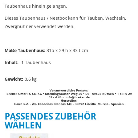
Taubenhaus hinein gelangen.
Dieses Taubenhaus / Nestbox kann für Tauben, Wachteln,
Zwerghühner verwendet werden.
Maße Taubenhaus:
31b x 29 h x 33 t cm
Inhalt:
1 Taubenhaus
Gewicht:
0,6 kg
Verantwortliche Person:
Breker GmbH & Co. KG • Kneblinghauser Weg 20 • DE - 59602 Rüthen • Tel.: 0 29
52 - 4 44 •
info@breker.de
Hersteller:
Gaun S.A. - Av. Cabecicos Blancos 14C - 30892 Librilla, Murcia - Spanien
PASSENDES ZUBEHÖR
WÄHLEN