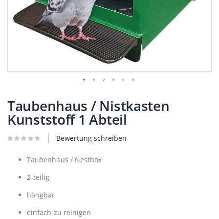
Zum
Anfang
Taubenhaus / Nistkasten
der
Kunststoff 1 Abteil
Bildergalerie
springen
Bewertung schreiben
Taubenhaus / Nestbox
2-teilig
hängbar
einfach zu reinigen