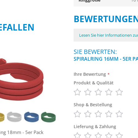
BEWERTUNGE
EFALLEN
Lesen Sie hier Informationen z
SIE BEWERTEN:
SPIRALRING 16MM - 5ER P
Ihre Bewertung
Produkt & Qualität
1
2
3
4
5
Shop & Bestellung
star
stars
stars
stars
stars
1
2
3
4
5
Lieferung & Zahlung
star
stars
stars
stars
stars
ring 18mm - 5er Pack
Spiralring 12mm - 5er Pack