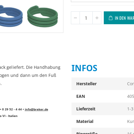
IN DEN WA
INFOS
Pack geliefert. Die Handhabung
ebogen und dann um den Fuß
Infos
.
Hersteller
Con
EAN
40
Lieferzeit
1-3
0 29 52 - 4 44 •
info@breker.de
 VI - Italien
Material
Kun
Ringgröße
16