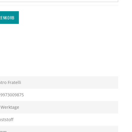
RENKORB
tro Fratelli
59973009875
 Werktage
ststoff
 mm