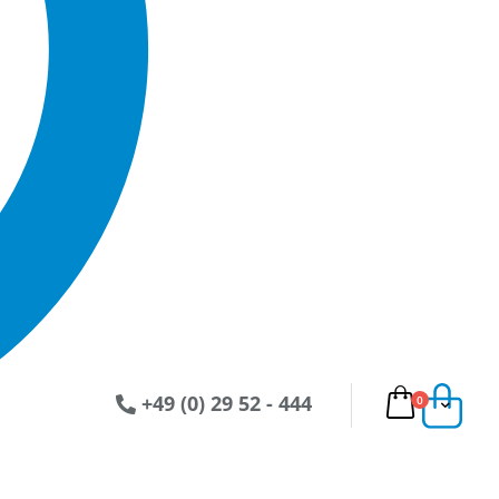
+49 (0) 29 52 - 444
Artikel
0
Ware