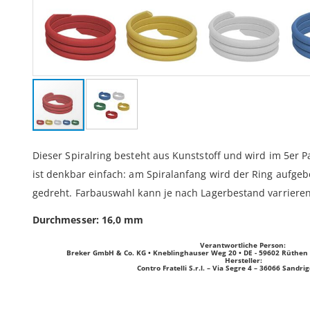
Zum
Anfang
Dieser Spiralring besteht aus Kunststoff und wird im 5er 
der
ist denkbar einfach: am Spiralanfang wird der Ring aufg
Bildergalerie
springen
gedreht. Farbauswahl kann je nach Lagerbestand varrieren
Durchmesser: 16,0 mm
Verantwortliche Person:
Breker GmbH & Co. KG • Kneblinghauser Weg 20 • DE - 59602 Rüthen • 
Hersteller:
Contro Fratelli S.r.l. – Via Segre 4 – 36066 Sandrigo