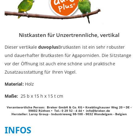
Nistkasten für Unzertrennliche, vertikal
Dieser vertikale
duvoplus
Brutkasten ist ein sehr robuster
und dauerhafter Brutkasten für Agaporniden. Die Sitzstange
vor der Öffnung ist auch eine schöne und praktische
Zusatzausstattung für Ihren Vogel.
Material:
Holz
Maße:
25 b x 15 h x 15 t cm
Verantwortliche Person: Breker GmbH & Co. KG • Kneblinghauser Weg 20 • DE -
59602 Rüthen • Tel.: 0 29 52 - 4 44 •
info@breker.de
Hersteller: Laroy Group - Industrieweg 98-100 - 9032 Wondelgem - Belgien
INFOS