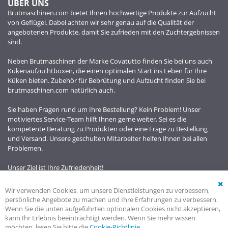
ÜBER UNS
Brutmaschinen.com bietet Ihnen hochwertige Produkte zur Aufzucht
von Geflügel. Dabei achten wir sehr genau auf die Qualität der
angebotenen Produkte, damit Sie zufrieden mit den Zuchtergebnissen
sind.
Neben Brutmaschinen der Marke Covatutto finden Sie bei uns auch
Kükenaufzuchtboxen, die einen optimalen Start ins Leben für Ihre
Küken bieten. Zubehör für Bebrütung und Aufzucht finden Sie bei
brutmaschinen.com natürlich auch.
Sie haben Fragen rund um Ihre Bestellung? Kein Problem! Unser
motiviertes Service-Team hilft Ihnen gerne weiter. Sei es die
kompetente Beratung zu Produkten oder eine Frage zu Bestellung
und Versand. Unsere geschulten Mitarbeiter helfen Ihnen bei allen
Problemen.
Unser Ziel ist Ihre Zufriedenheit!
Wir verwenden Cookies, um unsere Dienstleistungen zu verbessern,
Cl
persönliche Angebote zu machen und Ihre Erfahrungen zu verbessern.
Co
Wenn Sie die unten aufgeführten optionalen Cookies nicht akzeptieren,
Ba
kann Ihr Erlebnis beeinträchtigt werden. Wenn Sie mehr wissen
möchten, lesen Sie bitte die
Cookie-Richtlinie
.