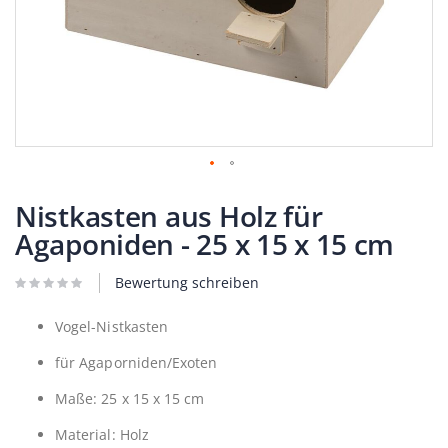
Zum
Anfang
Nistkasten aus Holz für
der
Agaponiden - 25 x 15 x 15 cm
Bildergalerie
springen
Bewertung schreiben
Vogel-Nistkasten
für Agaporniden/Exoten
Maße: 25 x 15 x 15 cm
Material: Holz