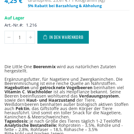
4,25 €
Grundpreis: 23,61 € / 1 Kilogramm (kg)
5% Rabatt bei Barzahlung & Abholung
Auf Lager
Art.-Nr.
1.216
IN DEN WARENKORB
Die Little One
Beerenmix
wird aus natürlichen Zutaten
hergestellt.
Ergänzungsfutter, für Nagetiere und Zwergkaninchen. Die
Beerenmischung ist eine reiche Quelle an Nährstoffen.
Hagebutten
und
getrocknete Vogelbeeren
beinhalten viel
Vitamin C
.
Wachholder
ist als Heilpflanze bekannt. Seine
Beeren beeinflussen wohltuend das
Verdauungssystem
,
sowie den
Haut- und Haarzustand
der Tiere.
Weißdornbeeren beinhalten außer biologisch aktiven Stoffen
auch
Pektin
, das Giftstoffe aus dem Körper der Tiere
herausführt. Und somit ein toller Snack für die Nagetiere,
Kaninchen & Meerschweinchen.
Tagesdosis:
je nach Größe des Tieres täglich 1-2 Teelöffel
Analytische Bestandteile:
Rohprotein - 3,5%, Rohöle und -
fette – 2,8%, Rohfaser – 18,5, Rohasche – 3,5%
Bitte kühl und trocken lagern.