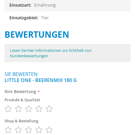
Ernährung
Tier
BEWERTUNGEN
Lesen Sie hier Informationen zur Echtheit von
Kundenbewertungen
SIE BEWERTEN:
LITTLE ONE - BEERENMIX 180 G
Ihre Bewertung
Produkt & Qualität
1
2
3
4
5
star
stars
stars
stars
stars
Shop & Bestellung