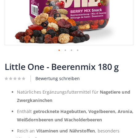
Zum
Anfang
Little One - Beerenmix 180 g
der
Bildergalerie
Bewertung schreiben
springen
Natürliches Ergänzungsfuttermittel für
Nagetiere und
Zwergkaninchen
Enthält
getrocknete Hagebutten, Vogelbeeren, Aronia,
Weißdornbeeren und Wacholderbeeren
Reich an
Vitaminen und Nährstoffen
, besonders