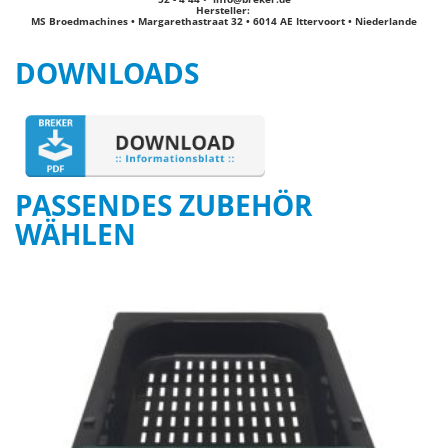
Hersteller:
MS Broedmachines • Margarethastraat 32 • 6014 AE Ittervoort • Niederlande
DOWNLOADS
PASSENDES ZUBEHÖR
WÄHLEN