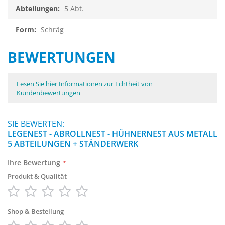
5 Abt.
Schräg
BEWERTUNGEN
Lesen Sie hier Informationen zur Echtheit von
Kundenbewertungen
SIE BEWERTEN:
LEGENEST - ABROLLNEST - HÜHNERNEST AUS METALL
5 ABTEILUNGEN + STÄNDERWERK
Ihre Bewertung
Produkt & Qualität
1
2
3
4
5
star
stars
stars
stars
stars
Shop & Bestellung