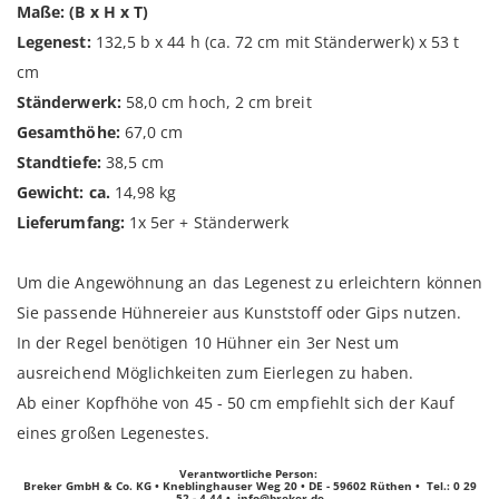
Maße: (B x H x T)
Legenest:
132,5 b x 44 h (ca. 72 cm mit Ständerwerk) x 53 t
cm
Ständerwerk:
58,0 cm hoch, 2 cm breit
Gesamthöhe:
67,0 cm
Standtiefe:
38,5 cm
Gewicht: ca.
14,98 kg
Lieferumfang:
1x 5er + Ständerwerk
Um die Angewöhnung an das Legenest zu erleichtern können
Sie passende Hühnereier aus Kunststoff oder Gips nutzen.
In der Regel benötigen 10 Hühner ein 3er Nest um
ausreichend Möglichkeiten zum Eierlegen zu haben.
Ab einer Kopfhöhe von 45 - 50 cm empfiehlt sich der Kauf
eines großen Legenestes.
Verantwortliche Person:
Breker GmbH & Co. KG • Kneblinghauser Weg 20 • DE - 59602 Rüthen • Tel.: 0 29
52 - 4 44 •
info@breker.de