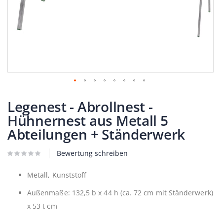
Zum
Anfang
Legenest - Abrollnest -
der
Hühnernest aus Metall 5
Bildergalerie
springen
Abteilungen + Ständerwerk
Bewertung schreiben
Metall, Kunststoff
Außenmaße: 132,5 b x 44 h (ca. 72 cm mit Ständerwerk)
x 53 t cm