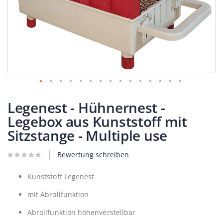
Zum
Anfang
Legenest - Hühnernest -
der
Legebox aus Kunststoff mit
Bildergalerie
springen
Sitzstange - Multiple use
Bewertung schreiben
Kunststoff Legenest
mit Abrollfunktion
Abrollfunktion höhenverstellbar