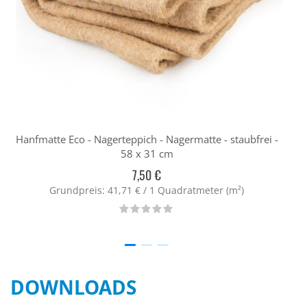
Hanfmatte Eco - Nagerteppich - Nagermatte - staubfrei -
H
58 x 31 cm
7,50 €
Grundpreis: 41,71 € / 1 Quadratmeter (m²)
Rating:
0%
DOWNLOADS