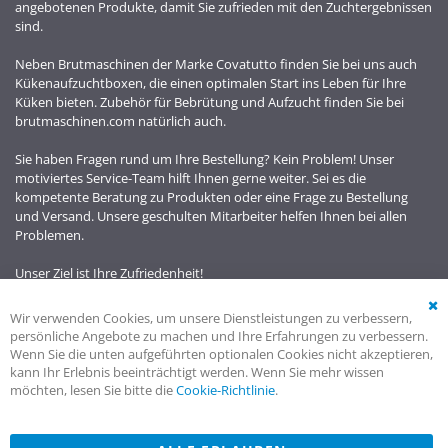
angebotenen Produkte, damit Sie zufrieden mit den Zuchtergebnissen
sind.
Neben Brutmaschinen der Marke Covatutto finden Sie bei uns auch
Kükenaufzuchtboxen, die einen optimalen Start ins Leben für Ihre
Küken bieten. Zubehör für Bebrütung und Aufzucht finden Sie bei
brutmaschinen.com natürlich auch.
Sie haben Fragen rund um Ihre Bestellung? Kein Problem! Unser
motiviertes Service-Team hilft Ihnen gerne weiter. Sei es die
kompetente Beratung zu Produkten oder eine Frage zu Bestellung
und Versand. Unsere geschulten Mitarbeiter helfen Ihnen bei allen
Problemen.
Unser Ziel ist Ihre Zufriedenheit!
Wir verwenden Cookies, um unsere Dienstleistungen zu verbessern,
Cl
persönliche Angebote zu machen und Ihre Erfahrungen zu verbessern.
Co
Wenn Sie die unten aufgeführten optionalen Cookies nicht akzeptieren,
Ba
kann Ihr Erlebnis beeinträchtigt werden. Wenn Sie mehr wissen
möchten, lesen Sie bitte die
Cookie-Richtlinie
.