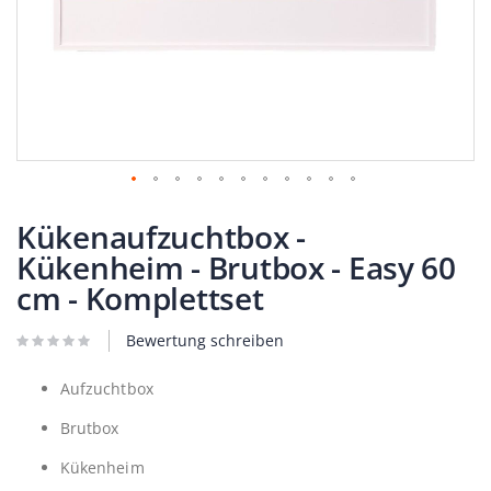
Zum
Anfang
Kükenaufzuchtbox -
der
Kükenheim - Brutbox - Easy 60
Bildergalerie
springen
cm - Komplettset
Bewertung schreiben
Aufzuchtbox
Brutbox
Kükenheim