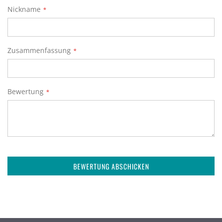
star
stars
stars
stars
stars
Nickname
Zusammenfassung
Bewertung
BEWERTUNG ABSCHICKEN