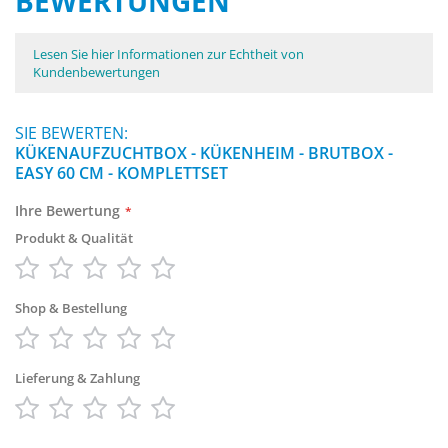
BEWERTUNGEN
Lesen Sie hier Informationen zur Echtheit von
Kundenbewertungen
SIE BEWERTEN:
KÜKENAUFZUCHTBOX - KÜKENHEIM - BRUTBOX -
EASY 60 CM - KOMPLETTSET
Ihre Bewertung
Produkt & Qualität
1
2
3
4
5
star
stars
stars
stars
stars
Shop & Bestellung
1
2
3
4
5
star
stars
stars
stars
stars
Lieferung & Zahlung
1
2
3
4
5