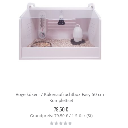
Vogelküken- / Kükenaufzuchtbox Easy 50 cm -
K
Komplettset
79,50 €
Grundpreis: 79,50 € / 1 Stück (St)
Rating:
0%