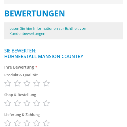
BEWERTUNGEN
Lesen Sie hier Informationen zur Echtheit von
Kundenbewertungen
SIE BEWERTEN:
HÜHNERSTALL MANSION COUNTRY
Ihre Bewertung
Produkt & Qualität
1
2
3
4
5
star
stars
stars
stars
stars
Shop & Bestellung
1
2
3
4
5
star
stars
stars
stars
stars
Lieferung & Zahlung