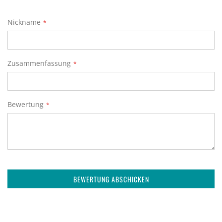
1
2
3
4
5
star
stars
stars
stars
stars
Nickname
Zusammenfassung
Bewertung
BEWERTUNG ABSCHICKEN