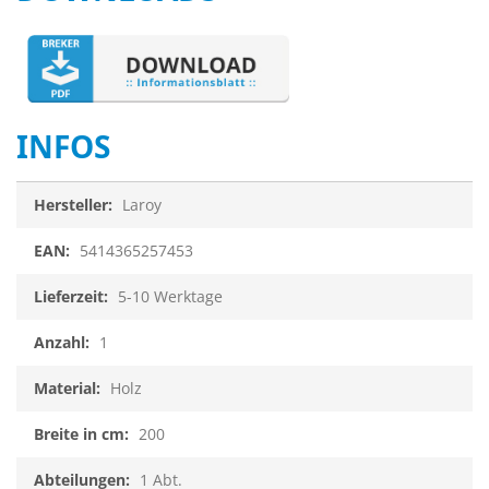
INFOS
Infos
Laroy
5414365257453
5-10 Werktage
1
Holz
200
1 Abt.