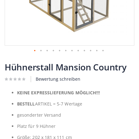
Zum
Anfang
Hühnerstall Mansion Country
der
Bildergalerie
Bewertung schreiben
springen
KEINE EXPRESSLIEFERUNG MÖGLICH!!!
BESTELL
ARTIKEL = 5-7 Wertage
gesonderter Versand
Platz für 9 Hühner
Größe: 202 x 181 x 111 cm