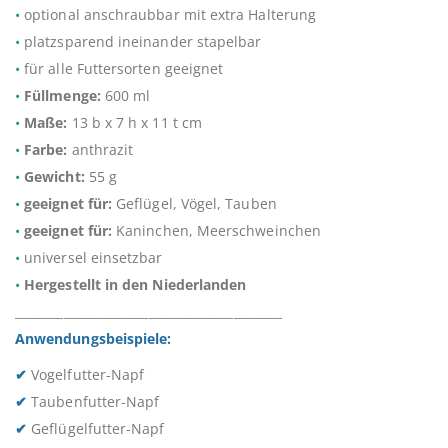
•
optional anschraubbar mit extra Halterung
•
platzsparend ineinander stapelbar
•
für alle Futtersorten geeignet
•
Füllmenge:
600 ml
•
Maße:
13 b x 7 h x 11 t cm
•
Farbe:
anthrazit
•
Gewicht:
55 g
•
geeignet für:
Geflügel, Vögel, Tauben
•
geeignet für:
Kaninchen, Meerschweinchen
•
universel einsetzbar
•
Hergestellt in den Niederlanden
____________________________________________
Anwendungsbeispiele:
✔
Vogelfutter-Napf
✔
Taubenfutter-Napf
✔
Geflügelfutter-Napf