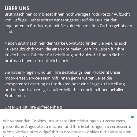
ÜBER UNS
Brutmaschinen.com bietet Ihnen hochwertige Produkte zur Aufzucht
von Geflügel. Dabei achten wir sehr genau auf die Qualität der
angebotenen Produkte, damit Sie zufrieden mit den Zuchtergebnissen
sind.
Neben Brutmaschinen der Marke Covatutto finden Sie bei uns auch
Kükenaufzuchtboxen, die einen optimalen Start ins Leben für Ihre
Küken bieten. Zubehör für Bebrütung und Aufzucht finden Sie bei
brutmaschinen.com natürlich auch.
Sie haben Fragen rund um Ihre Bestellung? Kein Problem! Unser
motiviertes Service-Team hilft Ihnen gerne weiter. Sei es die
kompetente Beratung zu Produkten oder eine Frage zu Bestellung
und Versand. Unsere geschulten Mitarbeiter helfen Ihnen bei allen
Problemen.
Unser Ziel ist Ihre Zufriedenheit!
Wir verwenden Cookies, um unsere Dienstleistungen zu verbessern,
Cl
persönliche Angebote zu machen und Ihre Erfahrungen zu verbessern.
Co
Wenn Sie die unten aufgeführten optionalen Cookies nicht akzeptieren,
Ba