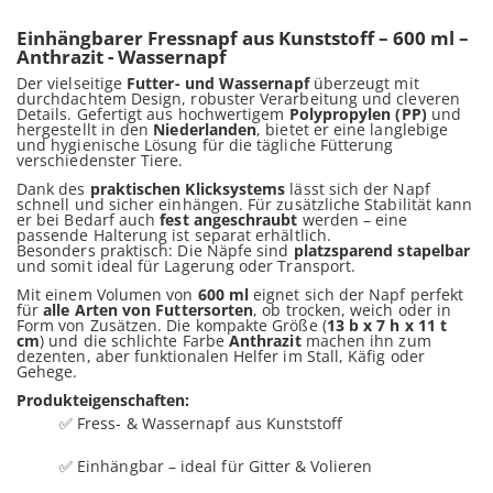
Einhängbarer Fressnapf aus Kunststoff – 600 ml –
Anthrazit - Wassernapf
Der vielseitige
Futter- und Wassernapf
überzeugt mit
durchdachtem Design, robuster Verarbeitung und cleveren
Details. Gefertigt aus hochwertigem
Polypropylen (PP)
und
hergestellt in den
Niederlanden
, bietet er eine langlebige
und hygienische Lösung für die tägliche Fütterung
verschiedenster Tiere.
Dank des
praktischen Klicksystems
lässt sich der Napf
schnell und sicher einhängen. Für zusätzliche Stabilität kann
er bei Bedarf auch
fest angeschraubt
werden – eine
passende Halterung ist separat erhältlich.
Besonders praktisch: Die Näpfe sind
platzsparend stapelbar
und somit ideal für Lagerung oder Transport.
Mit einem Volumen von
600 ml
eignet sich der Napf perfekt
für
alle Arten von Futtersorten
, ob trocken, weich oder in
Form von Zusätzen. Die kompakte Größe (
13 b x 7 h x 11 t
cm
) und die schlichte Farbe
Anthrazit
machen ihn zum
dezenten, aber funktionalen Helfer im Stall, Käfig oder
Gehege.
Produkteigenschaften:
✅ Fress- & Wassernapf aus Kunststoff
✅ Einhängbar – ideal für Gitter & Volieren