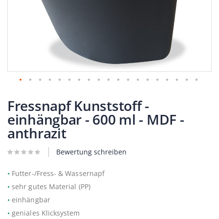
Zum
Anfang
Fressnapf Kunststoff -
der
einhängbar - 600 ml - MDF -
Bildergalerie
springen
anthrazit
Bewertung schreiben
•
Futter-/Fress- & Wassernapf
•
sehr gutes Material (PP)
•
einhängbar
•
geniales Klicksystem