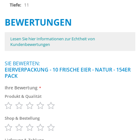
11
BEWERTUNGEN
Lesen Sie hier Informationen zur Echtheit von
Kundenbewertungen
SIE BEWERTEN:
EIERVERPACKUNG - 10 FRISCHE EIER - NATUR - 154ER
PACK
Ihre Bewertung
Produkt & Qualität
1
2
3
4
5
star
stars
stars
stars
stars
Shop & Bestellung
1
2
3
4
5
star
stars
stars
stars
stars