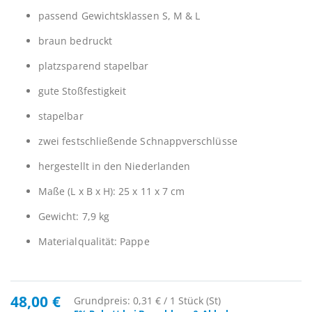
passend Gewichtsklassen S, M & L
braun bedruckt
platzsparend stapelbar
gute Stoßfestigkeit
stapelbar
zwei festschließende Schnappverschlüsse
hergestellt in den Niederlanden
Maße (L x B x H): 25 x 11 x 7 cm
Gewicht: 7,9 kg
Materialqualität: Pappe
48,00 €
Grundpreis: 0,31 € / 1 Stück (St)