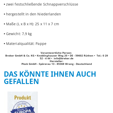
•
zwei festschließende Schnappverschlüsse
•
hergestellt in den Niederlanden
•
Maße (L x B x H): 25 x 11 x 7 cm
•
Gewicht: 7,9 kg
•
Materialqualität: Pappe
Verantwortliche Person:
Breker GmbH & Co. KG • Kneblinghauser Weg 20 • DE - 59602 Rüthen • Tel.: 0 29
52 - 4 44 •
info@breker.de
Hersteller:
Plock GmbH - Spörerau 13 - 85368 Wrang - Deutschland
DAS KÖNNTE IHNEN AUCH
GEFALLEN