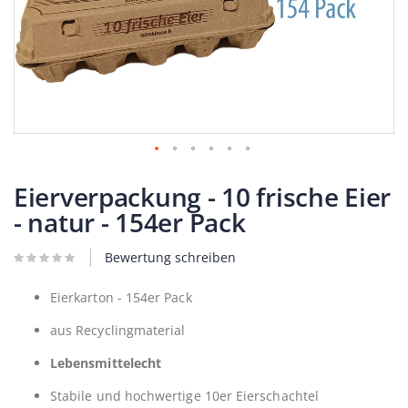
Zum
Anfang
Eierverpackung - 10 frische Eier
der
- natur - 154er Pack
Bildergalerie
springen
Bewertung schreiben
Eierkarton - 154er Pack
aus Recyclingmaterial
Lebensmittelecht
Stabile und hochwertige 10er Eierschachtel