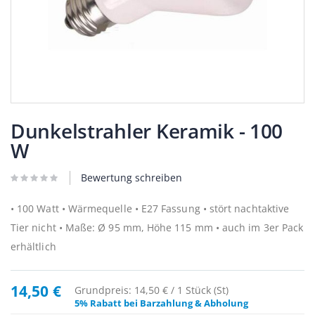
Zum
Anfang
Dunkelstrahler Keramik - 100
der
W
Bildergalerie
springen
Bewertung schreiben
• 100 Watt • Wärmequelle • E27 Fassung • stört nachtaktive
Tier nicht • Maße: Ø 95 mm, Höhe 115 mm • auch im 3er Pack
erhältlich
14,50 €
Grundpreis: 14,50 € / 1 Stück (St)
5% Rabatt bei Barzahlung & Abholung