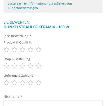
Lesen Sie hier Informationen zur Echtheit von
Kundenbewertungen
SIE BEWERTEN:
DUNKELSTRAHLER KERAMIK - 100 W
Ihre Bewertung
Produkt & Qualität
1
2
3
4
5
star
stars
stars
stars
stars
Shop & Bestellung
1
2
3
4
5
star
stars
stars
stars
stars
Lieferung & Zahlung
1
2
3
4
5
star
stars
stars
stars
stars
Nickname