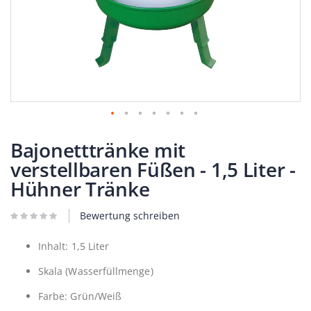
Zum
Anfang
Bajonetttränke mit
der
verstellbaren Füßen - 1,5 Liter -
Bildergalerie
springen
Hühner Tränke
Bewertung schreiben
Inhalt: 1,5 Liter
Skala (Wasserfüllmenge)
Farbe: Grün/Weiß