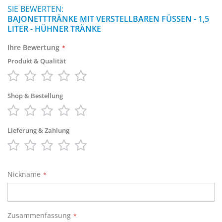
SIE BEWERTEN:
BAJONETTTRÄNKE MIT VERSTELLBAREN FÜSSEN - 1,5 L
ITER - HÜHNER TRÄNKE
Ihre Bewertung
Produkt & Qualität
1
2
3
4
5
star
stars
stars
stars
stars
Shop & Bestellung
1
2
3
4
5
star
stars
stars
stars
stars
Lieferung & Zahlung
1
2
3
4
5
star
stars
stars
stars
stars
Nickname
Zusammenfassung