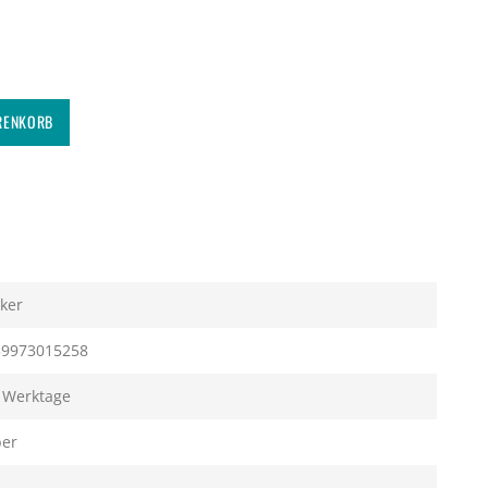
RENKORB
ker
59973015258
 Werktage
ber