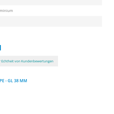
uminium
N
ur Echtheit von Kundenbewertungen
E - GL 38 MM