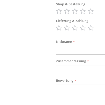
Shop & Bestellung
star
stars
stars
stars
stars
1
2
3
4
5
Lieferung & Zahlung
star
stars
stars
stars
stars
1
2
3
4
5
star
stars
stars
stars
stars
Nickname
Zusammenfassung
Bewertung