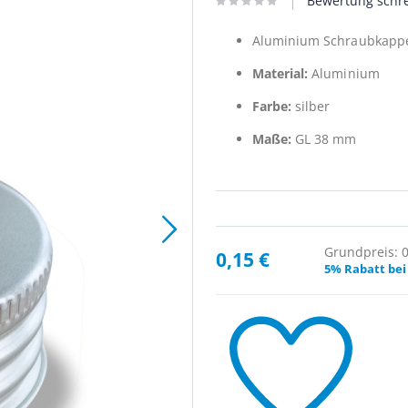
Bewertung schr
Aluminium Schraubkap
Material:
Aluminium
Farbe:
silber
Maße:
GL 38 mm
Grundpreis: 0,
0,15 €
5% Rabatt bei