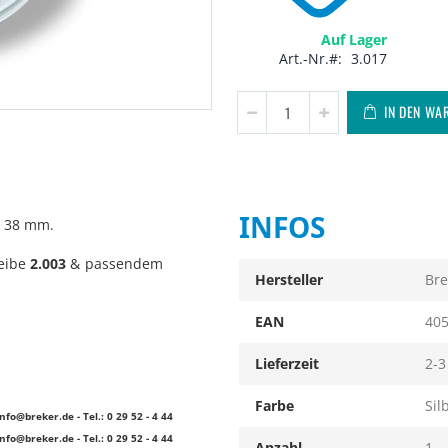
Auf Lager
Art.-Nr.
3.017
IN DEN WA
INFOS
L 38 mm.
eibe
2.003
& passendem
Infos
Hersteller
Bre
EAN
40
Lieferzeit
2-3
Farbe
Sil
info@breker.de
- Tel.: 0 29 52 - 4 44
info@breker.de
- Tel.: 0 29 52 - 4 44
Anzahl
1