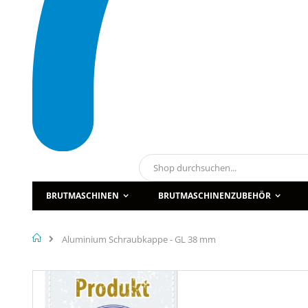
Suche
BRUTMASCHINEN
BRUTMASCHINENZUBEHÖR
Home
Aluminium Schraubkappe - GL 38 mm
Zum
Ende
der