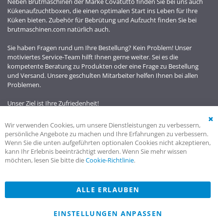
Neben Brutmaschinen der Marke Covatutto finden Sie bei uns auch
Kükenaufzuchtboxen, die einen optimalen Start ins Leben für Ihre
Küken bieten. Zubehör für Bebrütung und Aufzucht finden Sie bei
brutmaschinen.com natürlich auch.
Sie haben Fragen rund um Ihre Bestellung? Kein Problem! Unser
motiviertes Service-Team hilft Ihnen gerne weiter. Sei es die
kompetente Beratung zu Produkten oder eine Frage zu Bestellung
und Versand. Unsere geschulten Mitarbeiter helfen Ihnen bei allen
Problemen.
Unser Ziel ist Ihre Zufriedenheit!
Wir verwenden Cookies, um unsere Dienstleistungen zu verbessern,
Cl
persönliche Angebote zu machen und Ihre Erfahrungen zu verbessern.
Co
Wenn Sie die unten aufgeführten optionalen Cookies nicht akzeptieren,
Ba
kann Ihr Erlebnis beeinträchtigt werden. Wenn Sie mehr wissen
möchten, lesen Sie bitte die
Cookie-Richtlinie
.
ALLE ERLAUBEN
Powered by
cartodesign
| © 1998 - 2025 brutmaschinen.de | Alle
Rechte vorbehalten.
SEHR GUT
EINSTELLUNGEN ANPASSEN
(4.96 / 5)